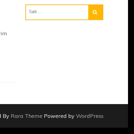
Søk
etter:
rim
d By
Rara Theme
Powered by
WordPress