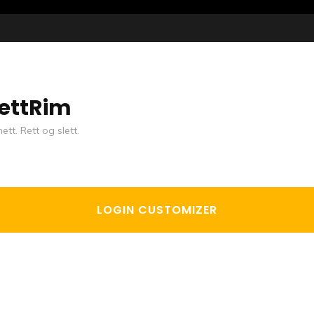
ettRim
ett. Rett og slett.
LOGIN CUSTOMIZER