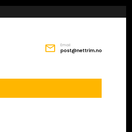
Email
post@nettrim.no