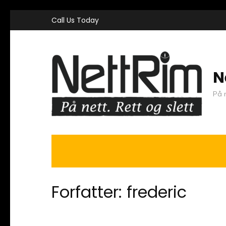
Skip
Call Us Today
to
content
(Press
N
Enter)
På n
Forfatter:
frederic