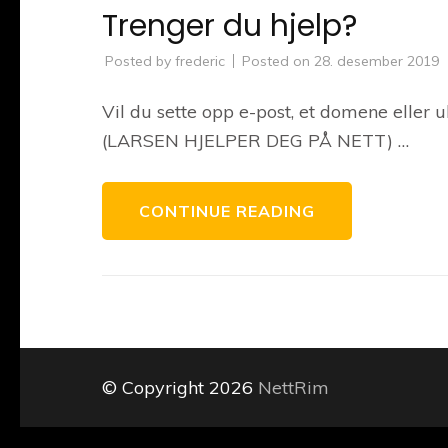
Trenger du hjelp?
Posted by
frederic
Posted on
28. desember 2019
Vil du sette opp e-post, et domene eller
(LARSEN HJELPER DEG PÅ NETT) …
CONTINUE READING
© Copyright 2026
NettRim